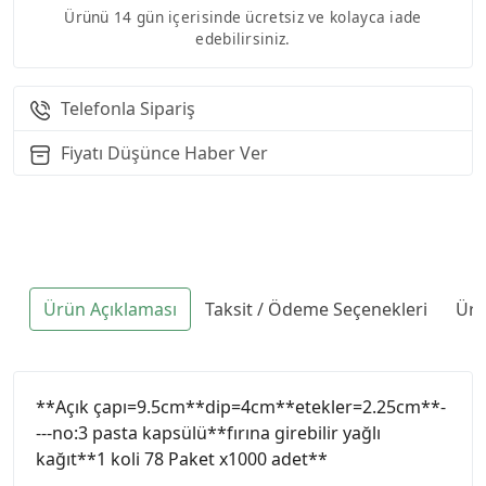
Ürünü 14 gün içerisinde ücretsiz ve kolayca iade
edebilirsiniz.
Telefonla Sipariş
Fiyatı Düşünce Haber Ver
Ürün Açıklaması
Taksit / Ödeme Seçenekleri
Ürü
**Açık çapı=9.5cm**dip=4cm**etekler=2.25cm**-
---no:3 pasta kapsülü**fırına girebilir yağlı
kağıt**1 koli 78 Paket x1000 adet**